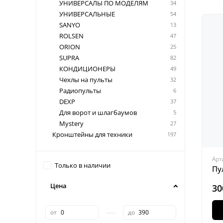
УНИВЕРСАЛЫ ПО МОДЕЛЯМ
34
УНИВЕРСАЛЬНЫЕ
54
SANYO
13
ROLSEN
47
ORION
25
SUPRA
82
КОНДИЦИОНЕРЫ
49
Чехлы на пульты
32
Радиопульты
6
DEXP
37
Для ворот и шлагбаумов
5
Mystery
27
Кронштейны для техники
197
Арт
Только в наличии
Пу
Цена
30
—
от
до