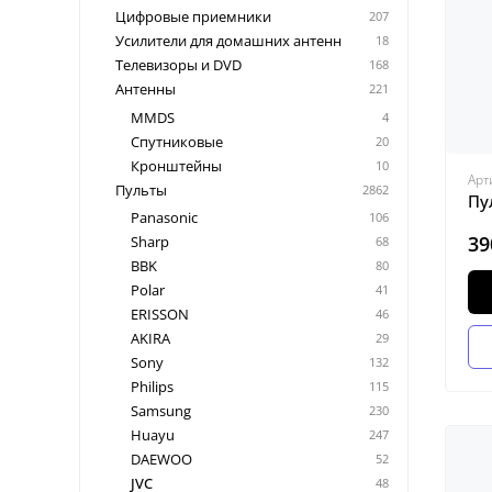
Цифровые приемники
207
Усилители для домашних антенн
18
Телевизоры и DVD
168
Антенны
221
MMDS
4
Спутниковые
20
Кронштейны
10
Арт
Пульты
2862
Пу
Panasonic
106
39
Sharp
68
BBK
80
Polar
41
ERISSON
46
AKIRA
29
Sony
132
Philips
115
Samsung
230
Huayu
247
DAEWOO
52
JVC
48