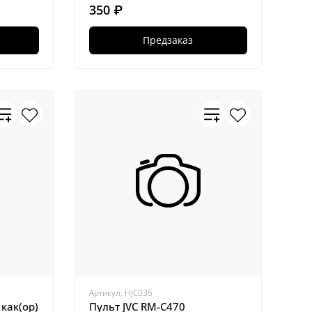
350 ₽
Предзаказ
Артикул:
HJC036
 как(ор)
Пульт JVC RM-C470