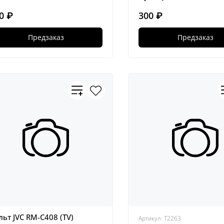
0 ₽
300 ₽
Предзаказ
Предзаказ
льт JVC RM-C408 (TV)
Артикул:
Т2263