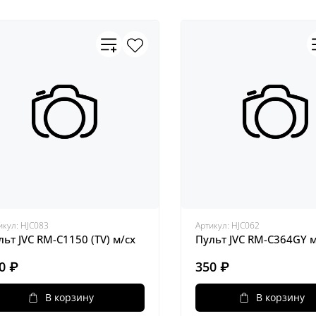
икул:
HJC083
Артикул:
HJC062
льт JVC RM-C1150 (TV) м/сх
Пульт JVC RM-C364GY м
0 ₽
350 ₽
В корзину
В корзину