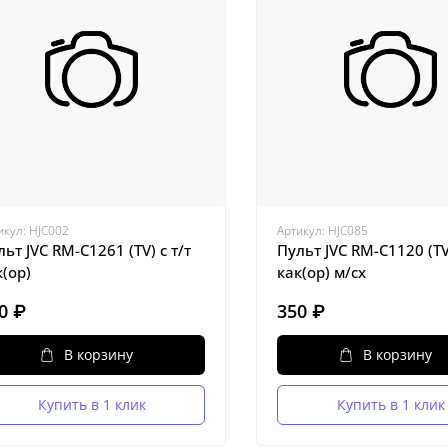
икул:
HJC002
Артикул:
HJC085
льт JVC RM-C1261 (TV) с т/т
Пульт JVC RM-C1120 (TV
к(ор)
как(ор) м/сх
0 ₽
350 ₽
В корзину
В корзину
Купить в 1 клик
Купить в 1 клик