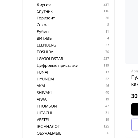
Другие
221
Спутник
116
Горизонт
36
Сокол
8
Рубин
11
ВИТЯЗЬ
4
ELENBERG
37
TOSHIBA
70
LG/GOLDSTAR
237
Цифровые приставки
119
Арт
FUNAI
13
Пу
HYUNDAI
52
ка
AKAI
46
SHIVAKI
40
30
AIWA
19
THOMSON
42
HITACHI
31
VESTEL
19
IRC АНАЛОГ
125
ОБУЧАЕМЫЕ
6