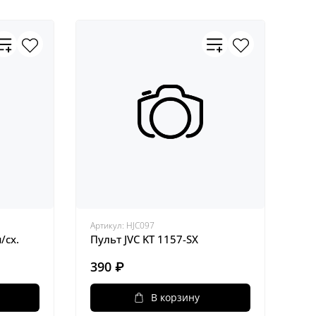
Артикул:
HJC097
/сх.
Пульт JVC KT 1157-SX
390 ₽
В корзину