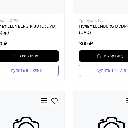
икул:
Т2104
Артикул:
Т2102
льт ELENBERG R-301E (DVD)
Пульт ELENBERG DVDP
к(ор)
(DVD)
0 ₽
300 ₽
В корзину
В корзину
Купить в 1 клик
Купить в 1 клик