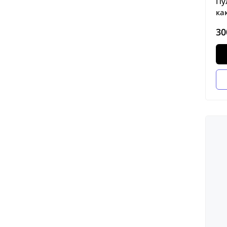
Пу
ка
30