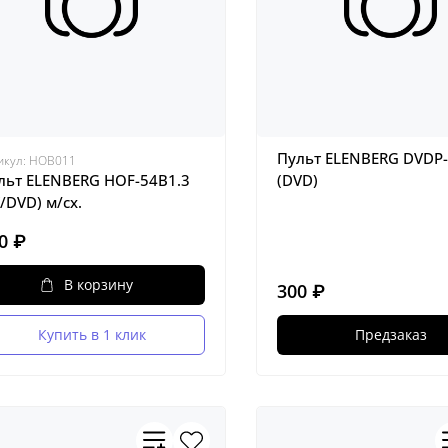
Пульт ELENBERG DVDP
икул:
HOB011
льт ELENBERG HOF-54B1.3
(DVD)
V/DVD) м/сх.
0 ₽
В корзину
300 ₽
Купить в 1 клик
Предзаказ