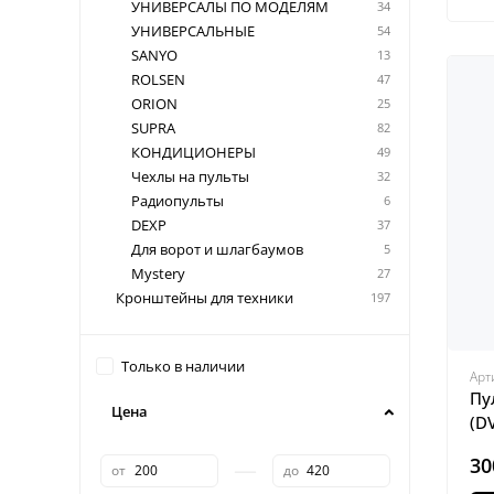
УНИВЕРСАЛЫ ПО МОДЕЛЯМ
34
УНИВЕРСАЛЬНЫЕ
54
SANYO
13
ROLSEN
47
ORION
25
SUPRA
82
КОНДИЦИОНЕРЫ
49
Чехлы на пульты
32
Радиопульты
6
DEXP
37
Для ворот и шлагбаумов
5
Mystery
27
Кронштейны для техники
197
Только в наличии
Арт
Пу
Цена
(D
30
—
от
до