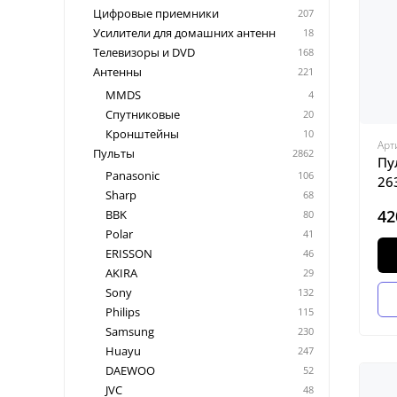
Цифровые приемники
207
Усилители для домашних антенн
18
Телевизоры и DVD
168
Антенны
221
MMDS
4
Спутниковые
20
Кронштейны
10
Арт
Пульты
2862
Пу
Panasonic
106
26
Sharp
68
42
BBK
80
Polar
41
ERISSON
46
AKIRA
29
Sony
132
Philips
115
Samsung
230
Huayu
247
DAEWOO
52
JVC
48