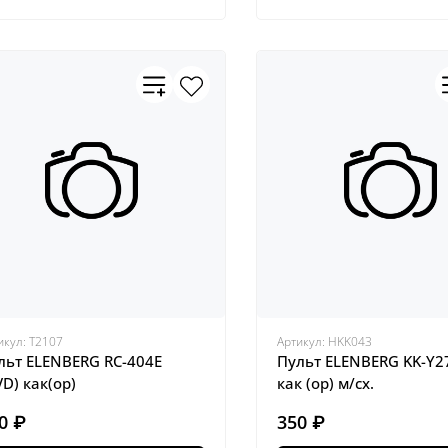
икул:
Т2107
Артикул:
HKK043
льт ELENBERG RC-404E
Пульт ELENBERG KK-Y27
VD) как(ор)
как (ор) м/сх.
0 ₽
350 ₽