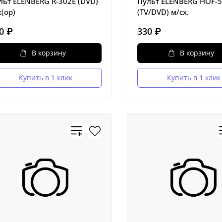
льт ELENBERG R-302E (DVD)
Пульт ELENBERG HOF-5
к(ор)
(TV/DVD) м/сх.
0 ₽
330 ₽
В корзину
В корзину
Купить в 1 клик
Купить в 1 клик