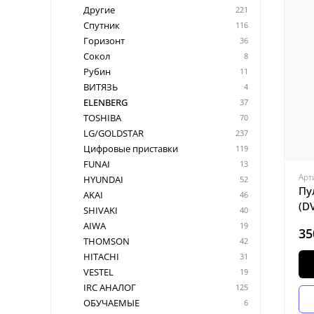
Другие
221
Спутник
116
Горизонт
36
Сокол
8
Рубин
11
ВИТЯЗЬ
4
ELENBERG
37
TOSHIBA
70
LG/GOLDSTAR
237
Цифровые приставки
119
FUNAI
13
Арт
HYUNDAI
52
Пу
AKAI
46
(D
SHIVAKI
40
AIWA
19
35
THOMSON
42
HITACHI
31
VESTEL
19
IRC АНАЛОГ
125
ОБУЧАЕМЫЕ
6