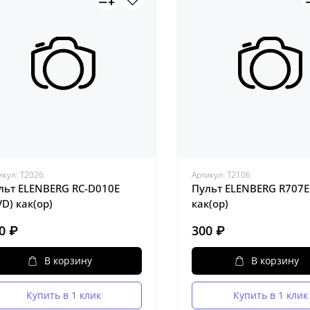
икул:
Т2026
Артикул:
Т2106
льт ELENBERG RC-D010E
Пульт ELENBERG R707E
VD) как(ор)
как(ор)
0 ₽
300 ₽
В корзину
В корзину
Купить в 1 клик
Купить в 1 клик